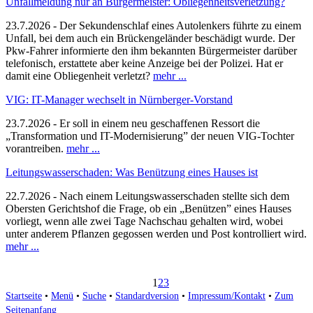
Unfallmeldung nur an Bürgermeister: Obliegenheitsverletzung?
23.7.2026 - Der Sekundenschlaf eines Autolenkers führte zu einem
Unfall, bei dem auch ein Brückengeländer beschädigt wurde. Der
Pkw-Fahrer informierte den ihm bekannten Bürgermeister darüber
telefonisch, erstattete aber keine Anzeige bei der Polizei. Hat er
damit eine Obliegenheit verletzt?
mehr ...
VIG: IT-Manager wechselt in Nürnberger-Vorstand
23.7.2026 - Er soll in einem neu geschaffenen Ressort die
„Transformation und IT-Modernisierung” der neuen VIG-Tochter
vorantreiben.
mehr ...
Leitungswasserschaden: Was Benützung eines Hauses ist
22.7.2026 - Nach einem Leitungswasserschaden stellte sich dem
Obersten Gerichtshof die Frage, ob ein „Benützen” eines Hauses
vorliegt, wenn alle zwei Tage Nachschau gehalten wird, wobei
unter anderem Pflanzen gegossen werden und Post kontrolliert wird.
mehr ...
1
2
3
Startseite
•
Menü
•
Suche
•
Standardversion
•
Impressum/Kontakt
•
Zum
Seitenanfang