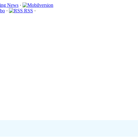
·
bo
·
RSS
·