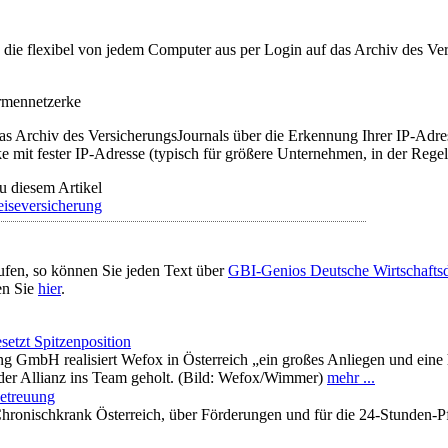
t, die flexibel von jedem Computer aus per Login auf das Archiv des 
irmennetzerke
as Archiv des VersicherungsJournals über die Erkennung Ihrer IP-Adres
 mit fester IP-Adresse (typisch für größere Unternehmen, in der Regel
u diesem Artikel
iseversicherung
ufen, so können Sie jeden Text über
GBI-Genios Deutsche Wirtschaft
en Sie
hier
.
setzt Spitzenposition
g GmbH realisiert Wefox in Österreich „ein großes Anliegen und eine
der Allianz ins Team geholt. (Bild: Wefox/Wimmer)
mehr ...
Betreuung
hronischkrank Österreich, über Förderungen und für die 24-Stunden-