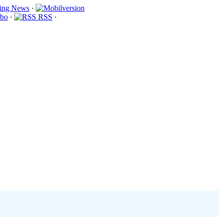
·
bo
·
RSS
·