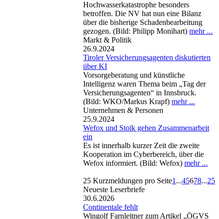
Hochwasserkatastrophe besonders
betroffen. Die NV hat nun eine Bilanz
über die bisherige Schadenbearbeitung
gezogen. (Bild: Philipp Monihart)
mehr ...
Markt & Politik
26.9.2024
Tiroler Versicherungsagenten diskutierten
über KI
Vorsorgeberatung und künstliche
Intelligenz waren Thema beim „Tag der
Versicherungsagenten“ in Innsbruck.
(Bild: WKO/Markus Krapf)
mehr ...
Unternehmen & Personen
25.9.2024
Wefox und Stoïk gehen Zusammenarbeit
ein
Es ist innerhalb kurzer Zeit die zweite
Kooperation im Cyberbereich, über die
Wefox informiert. (Bild: Wefox)
mehr ...
25 Kurzmeldungen pro Seite
1
...
4
5
6
7
8
...
25
Neueste Leserbriefe
30.6.2026
Continentale fehlt
Wingolf Farnleitner zum Artikel „ÖGVS