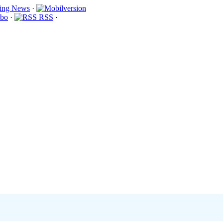
·
bo
·
RSS
·