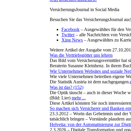
VersicherungsJournal in Social Media
Besuchen Sie das VersicherungsJournal auc
Facebook
– Ausgewähltes für den Ver
Twitter
– alle Nachrichten von Versic
Xing News
– Ausgewähltes zu Karri
Weitere Artikel der Ausgabe vom 27.10.20
Was die Vertriebsgötter uns lehren
Das Bild vom Versicherungsvermittler hat si
Beraterin Susanne Kleinhenz. In ihrem Buch
Wie Unternehmen Websites und soziale Net
Wie viele Unternehmen betreiben eigene Webs
Die Statistik Austria ist dem nachgegangen.
Was ist das? (152)
Die Optik täuscht – auch in dieser Woche w
(Bild: Lier)
mehr ...
Diese Artikel könnten Sie noch interessiere
So machen sich Versicherer und Banken em
23.3.2012 –
Worin das Geheimnis und der V
tatsächlich bringen – Vorstände plaudern 
Helvetia: von der Automatisierung zur Digit
2.3.2026 –
Digitale Transformation und org