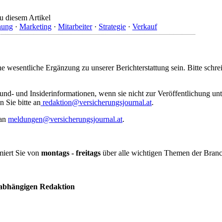
u diesem Artikel
nung
·
Marketing
·
Mitarbeiter
·
Strategie
·
Verkauf
ne wesentliche Ergänzung zu unserer Berichterstattung sein. Bitte schr
rund- und Insiderinformationen, wenn sie nicht zur Veröffentlichung u
n Sie bitte an
redaktion@versicherungsjournal.at
.
 an
meldungen@versicherungsjournal.at
.
miert Sie von
montags - freitags
über alle wichtigen Themen der Branc
abhängigen Redaktion