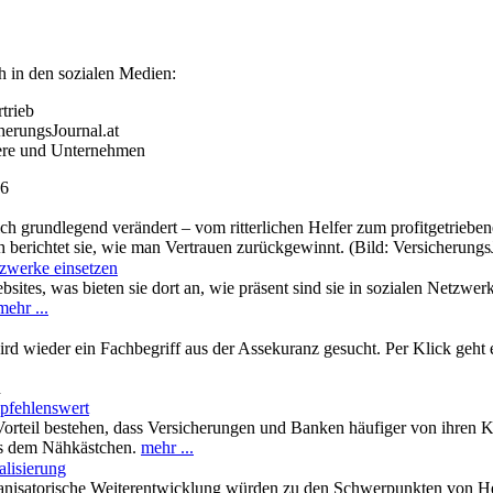
h in den sozialen Medien:
trieb
herungsJournal.at
ere und Unternehmen
16
ch grundlegend verändert – vom ritterlichen Helfer zum profitgetrieben
 berichtet sie, wie man Vertrauen zurückgewinnt. (Bild: Versicherung
zwerke einsetzen
ites, was bieten sie dort an, wie präsent sind sie in sozialen Netzwer
mehr ...
ird wieder ein Fachbegriff aus der Assekuranz gesucht. Per Klick geht
n
pfehlenswert
orteil bestehen, dass Versicherungen und Banken häufiger von ihren
aus dem Nähkästchen.
mehr ...
alisierung
anisatorische Weiterentwicklung würden zu den Schwerpunkten von Hel