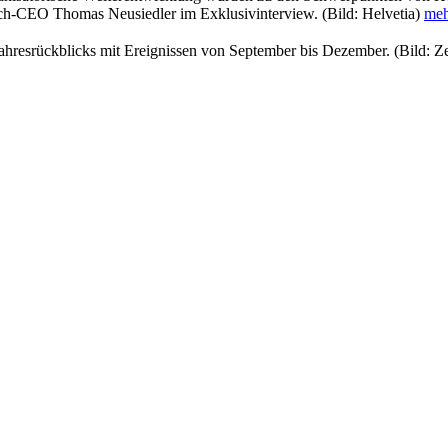
eich-CEO Thomas Neusiedler im Exklusivinterview. (Bild: Helvetia)
mehr
s Jahresrückblicks mit Ereignissen von September bis Dezember. (Bild: