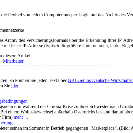
t, die flexibel von jedem Computer aus per Login auf das Archiv des 
irmennetzerke
as Archiv des VersicherungsJournals über die Erkennung Ihrer IP-Adres
 mit fester IP-Adresse (typisch für größere Unternehmen, in der Regel
u diesem Artikel
·
Mitarbeiter
ufen, so können Sie jeden Text über
GBI-Genios Deutsche Wirtschaft
en Sie
hier
.
ngsbedingungen
snehmerin während der Corona-Krise zu ihrer Schwester nach Großbritann
g. Bei einem Wohnsitzwechsel außerhalb Österreichs bestand darauf abe
aw Firm)
mehr ...
cherung
bieter seinen im Sommer in Betrieb gegangenen „Marketplace“. (Bild: