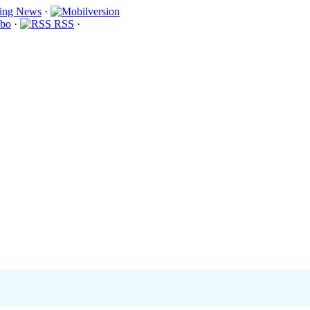
·
bo
·
RSS
·