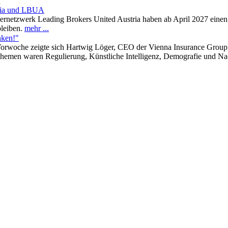
n
tria und LBUA
rnetzwerk Leading Brokers United Austria haben ab April 2027 einen
bleiben.
mehr ...
nken!"
rwoche zeigte sich Hartwig Löger, CEO der Vienna Insurance Group, v
Themen waren Regulierung, Künstliche Intelligenz, Demografie und Na