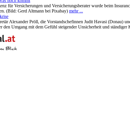
 was noch kommt
enz für Versicherungen und Versicherungsberater wurde beim Insuranc
en. (Bild: Gerd Altmann bei Pixabay)
mehr ...
krise
tär Alexander Pröll, die Vorstandschefinnen Judit Havasi (Donau) und
ber den Umgang mit dem Gefühl steigender Unsicherheit und ständiger