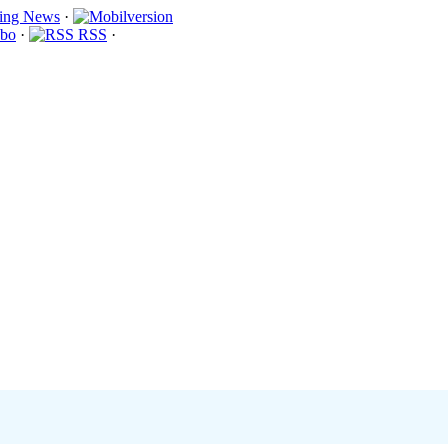
·
bo
·
RSS
·