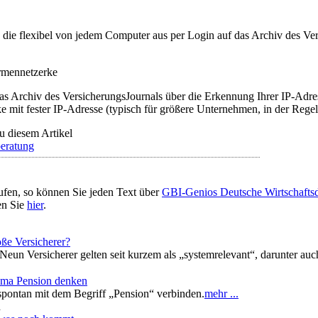
t, die flexibel von jedem Computer aus per Login auf das Archiv des 
irmennetzerke
as Archiv des VersicherungsJournals über die Erkennung Ihrer IP-Adres
 mit fester IP-Adresse (typisch für größere Unternehmen, in der Regel
u diesem Artikel
eratung
ufen, so können Sie jeden Text über
GBI-Genios Deutsche Wirtschaft
en Sie
hier
.
oße Versicherer?
Neun Versicherer gelten seit kurzem als „systemrelevant“, darunter auc
ema Pension denken
pontan mit dem Begriff „Pension“ verbinden.
mehr ...
n