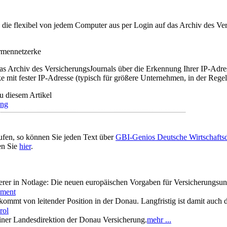
t, die flexibel von jedem Computer aus per Login auf das Archiv des 
irmennetzerke
as Archiv des VersicherungsJournals über die Erkennung Ihrer IP-Adres
 mit fester IP-Adresse (typisch für größere Unternehmen, in der Regel
u diesem Artikel
ung
ufen, so können Sie jeden Text über
GBI-Genios Deutsche Wirtschaft
en Sie
hier
.
erer in Notlage: Die neuen europäischen Vorgaben für Versicherungs
ement
kommt von leitender Position in der Donau. Langfristig ist damit auc
rol
iner Landesdirektion der Donau Versicherung.
mehr ...