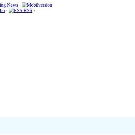
·
bo
·
RSS
·