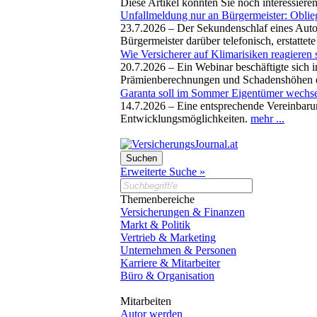
Diese Artikel könnten Sie noch interessiere
Unfallmeldung nur an Bürgermeister: Oblie
23.7.2026 –
Der Sekundenschlaf eines Auto
Bürgermeister darüber telefonisch, erstattet
Wie Versicherer auf Klimarisiken reagieren 
20.7.2026 –
Ein Webinar beschäftigte sich 
Prämienberechnungen und Schadenshöhen eb
Garanta soll im Sommer Eigentümer wechs
14.7.2026 –
Eine entsprechende Vereinbarun
Entwicklungsmöglichkeiten.
mehr ...
Erweiterte Suche »
Themenbereiche
Versicherungen & Finanzen
Markt & Politik
Vertrieb & Marketing
Unternehmen & Personen
Karriere & Mitarbeiter
Büro & Organisation
Mitarbeiten
Autor werden