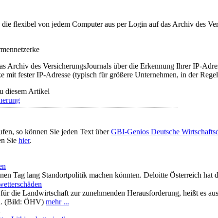
t, die flexibel von jedem Computer aus per Login auf das Archiv des 
irmennetzerke
as Archiv des VersicherungsJournals über die Erkennung Ihrer IP-Adres
 mit fester IP-Adresse (typisch für größere Unternehmen, in der Regel
u diesem Artikel
herung
ufen, so können Sie jeden Text über
GBI-Genios Deutsche Wirtschaft
en Sie
hier
.
en
en Tag lang Standortpolitik machen könnten. Deloitte Österreich hat da
wetterschäden
ür die Landwirtschaft zur zunehmenden Herausforderung, heißt es au
h. (Bild: ÖHV)
mehr ...
n