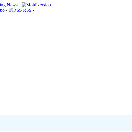
·
bo
·
RSS
·