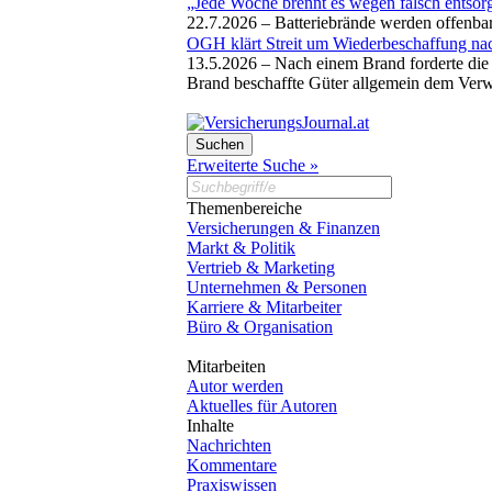
„Jede Woche brennt es wegen falsch entsorg
22.7.2026 –
Batteriebrände werden offenba
OGH klärt Streit um Wiederbeschaffung na
13.5.2026 –
Nach einem Brand forderte die 
Brand beschaffte Güter allgemein dem Ver
Erweiterte Suche »
Themenbereiche
Versicherungen & Finanzen
Markt & Politik
Vertrieb & Marketing
Unternehmen & Personen
Karriere & Mitarbeiter
Büro & Organisation
Mitarbeiten
Autor werden
Aktuelles für Autoren
Inhalte
Nachrichten
Kommentare
Praxiswissen