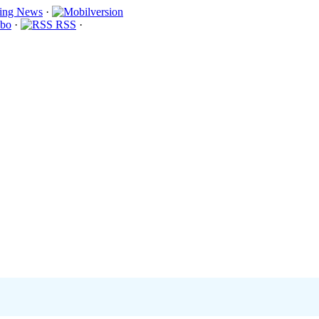
·
bo
·
RSS
·