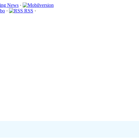
·
bo
·
RSS
·