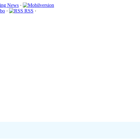
·
bo
·
RSS
·