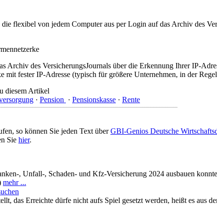
t, die flexibel von jedem Computer aus per Login auf das Archiv des 
irmennetzerke
as Archiv des VersicherungsJournals über die Erkennung Ihrer IP-Adres
 mit fester IP-Adresse (typisch für größere Unternehmen, in der Regel
u diesem Artikel
sversorgung
·
Pension
·
Pensionskasse
·
Rente
ufen, so können Sie jeden Text über
GBI-Genios Deutsche Wirtschaft
en Sie
hier
.
anken-, Unfall-, Schaden- und Kfz-Versicherung 2024 ausbauen konnte, 
)
mehr ...
suchen
ellt, das Erreichte dürfe nicht aufs Spiel gesetzt werden, heißt es aus 