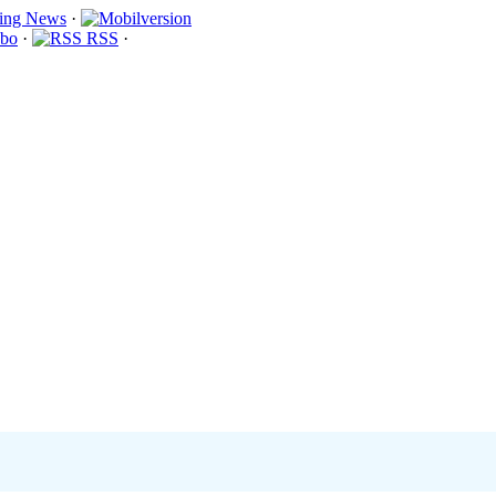
·
bo
·
RSS
·