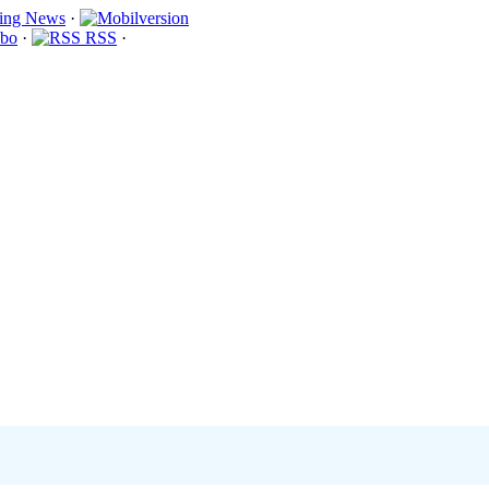
·
bo
·
RSS
·