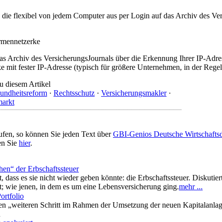
t, die flexibel von jedem Computer aus per Login auf das Archiv des 
irmennetzerke
as Archiv des VersicherungsJournals über die Erkennung Ihrer IP-Adres
 mit fester IP-Adresse (typisch für größere Unternehmen, in der Regel
u diesem Artikel
undheitsreform
·
Rechtsschutz
·
Versicherungsmakler
·
markt
ufen, so können Sie jeden Text über
GBI-Genios Deutsche Wirtschaft
en Sie
hier
.
en“ der Erbschaftssteuer
ißt, dass es sie nicht wieder geben könnte: die Erbschaftssteuer. Disku
t; wie jenen, in dem es um eine Lebensversicherung ging.
mehr ...
ortfolio
n „weiteren Schritt im Rahmen der Umsetzung der neuen Kapitalanlage
n