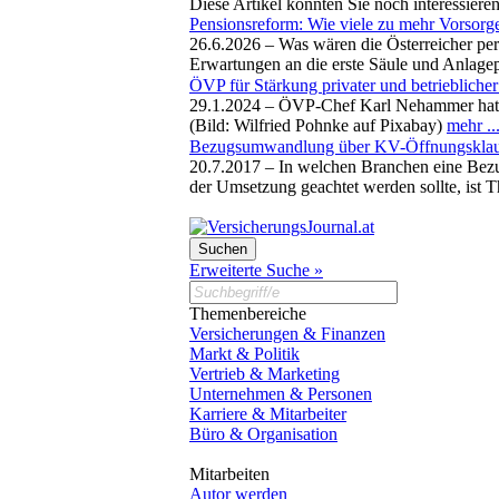
Diese Artikel könnten Sie noch interessiere
Pensionsreform: Wie viele zu mehr Vorsorge
26.6.2026 –
Was wären die Österreicher per
Erwartungen an die erste Säule und Anlagepr
ÖVP für Stärkung privater und betrieblicher
29.1.2024 –
ÖVP-Chef Karl Nehammer hat sei
(Bild: Wilfried Pohnke auf Pixabay)
mehr ..
Bezugsumwandlung über KV-Öffnungsklause
20.7.2017 –
In welchen Branchen eine Bezug
der Umsetzung geachtet werden sollte, ist 
Erweiterte Suche »
Themenbereiche
Versicherungen & Finanzen
Markt & Politik
Vertrieb & Marketing
Unternehmen & Personen
Karriere & Mitarbeiter
Büro & Organisation
Mitarbeiten
Autor werden