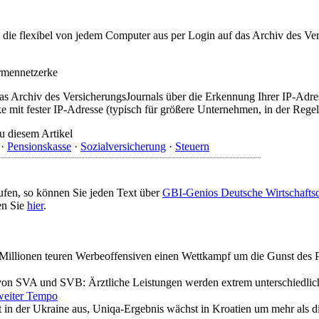
t, die flexibel von jedem Computer aus per Login auf das Archiv des 
irmennetzerke
as Archiv des VersicherungsJournals über die Erkennung Ihrer IP-Adres
 mit fester IP-Adresse (typisch für größere Unternehmen, in der Regel
u diesem Artikel
·
Pensionskasse
·
Sozialversicherung
·
Steuern
ufen, so können Sie jeden Text über
GBI-Genios Deutsche Wirtschaft
en Sie
hier
.
t Millionen teuren Werbeoffensiven einen Wettkampf um die Gunst des 
 von SVA und SVB: Ärztliche Leistungen werden extrem unterschiedlich
weiter Tempo
in der Ukraine aus, Uniqa-Ergebnis wächst in Kroatien um mehr als di