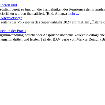
n
 bereit sind
sönlich bereit zu tun, um die Tragfähigkeit des Pensionssystems langfr
ioritäten wurden thematisiert. (Bild: Allianz)
mehr ...
 Altersvorsorge
tens der Volkspartei das Superwahljahr 2024 eröffnet. Im „Österreichp
.
ln in der Praxis
sumwandlung bestehender Ansprüche über eine kollektivvertragliche Ö
Thema im dritten und letzten Teil der BAV-Serie von Markus Reindl. (B