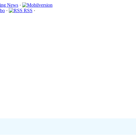
·
bo
·
RSS
·