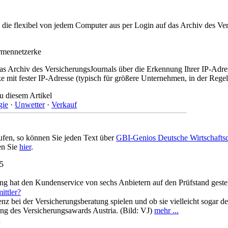
t, die flexibel von jedem Computer aus per Login auf das Archiv des 
irmennetzerke
as Archiv des VersicherungsJournals über die Erkennung Ihrer IP-Adres
 mit fester IP-Adresse (typisch für größere Unternehmen, in der Regel
u diesem Artikel
gie
·
Unwetter
·
Verkauf
ufen, so können Sie jeden Text über
GBI-Genios Deutsche Wirtschaft
en Sie
hier
.
25
ng hat den Kundenservice von sechs Anbietern auf den Prüfstand gestel
ittler?
enz bei der Versicherungsberatung spielen und ob sie vielleicht sogar
ung des Versicherungsawards Austria. (Bild: VJ)
mehr ...
n