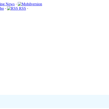
·
bo
·
RSS
·