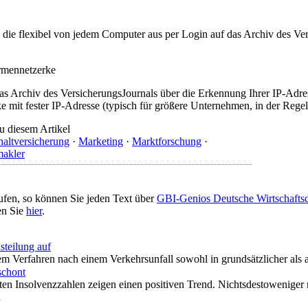
t, die flexibel von jedem Computer aus per Login auf das Archiv des 
irmennetzerke
as Archiv des VersicherungsJournals über die Erkennung Ihrer IP-Adres
 mit fester IP-Adresse (typisch für größere Unternehmen, in der Regel
u diesem Artikel
altversicherung
·
Marketing
·
Marktforschung
·
makler
ufen, so können Sie jeden Text über
GBI-Genios Deutsche Wirtschaft
en Sie
hier
.
steilung auf
nem Verfahren nach einem Verkehrsunfall sowohl in grundsätzlicher al
schont
ten Insolvenzzahlen zeigen einen positiven Trend. Nichtsdestoweniger
n