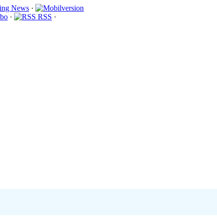
·
bo
·
RSS
·