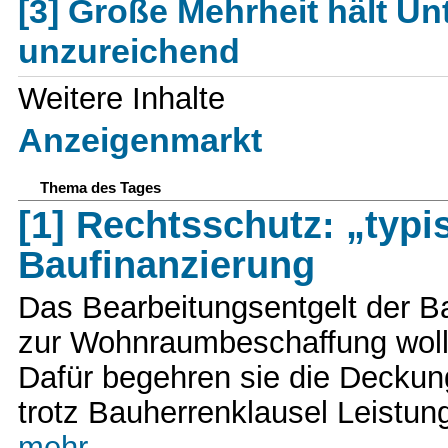
[3] Große Mehrheit hält Un
unzureichend
Weitere Inhalte
Anzeigenmarkt
Thema des Tages
[1] Rechtsschutz: „typ
Baufinanzierung
Das Bearbeitungsentgelt der B
zur Wohnraumbeschaffung wolle
Dafür begehren sie die Deckun
trotz Bauherrenklausel Leistun
mehr ...