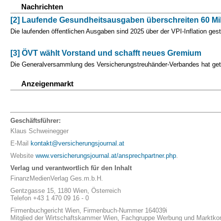
Nachrichten
[2] Laufende Gesundheitsausgaben überschreiten 60 Mil
Die laufenden öffentlichen Ausgaben sind 2025 über der VPI-Inflation gest
[3] ÖVT wählt Vorstand und schafft neues Gremium
Die Generalversammlung des Versicherungstreuhänder-Verbandes hat get
Anzeigenmarkt
Geschäftsführer:
Klaus Schweinegger
E-Mail
kontakt@versicherungsjournal.at
Website
www.versicherungsjournal.at/ansprechpartner.php
.
Verlag und verantwortlich für den Inhalt
FinanzMedienVerlag Ges.m.b.H.
Gentzgasse 15, 1180 Wien, Österreich
Telefon +43 1 470 09 16 - 0
Firmenbuchgericht Wien, Firmenbuch-Nummer 164039i
Mitglied der Wirtschaftskammer Wien, Fachgruppe Werbung und Marktk